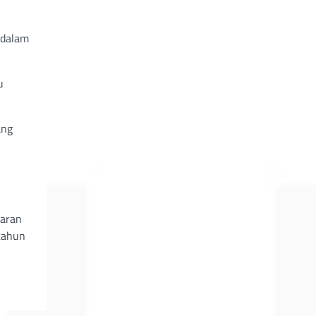
 dalam
u
ang
uaran
tahun