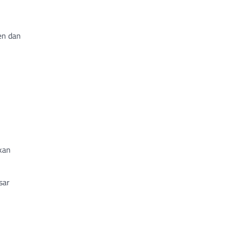
en dan
kan
sar