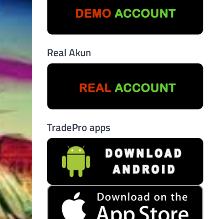
Real Akun
TradePro apps