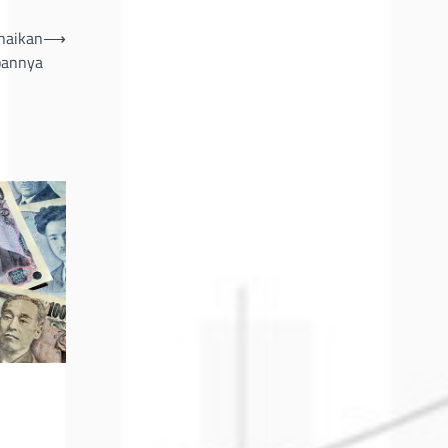
naikan
⟶
pannya