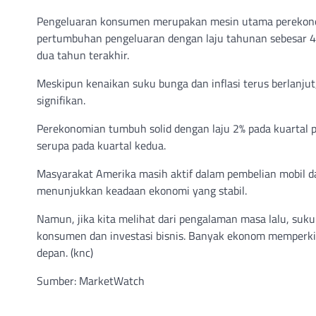
Pengeluaran konsumen merupakan mesin utama perekono
pertumbuhan pengeluaran dengan laju tahunan sebesar 4
dua tahun terakhir.
Meskipun kenaikan suku bunga dan inflasi terus berlanju
signifikan.
Perekonomian tumbuh solid dengan laju 2% pada kuartal 
serupa pada kuartal kedua.
Masyarakat Amerika masih aktif dalam pembelian mobil da
menunjukkan keadaan ekonomi yang stabil.
Namun, jika kita melihat dari pengalaman masa lalu, suk
konsumen dan investasi bisnis. Banyak ekonom memperki
depan. (knc)
Sumber: MarketWatch