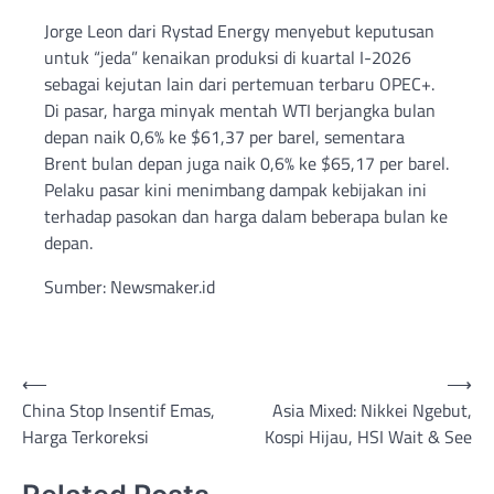
Jorge Leon dari Rystad Energy menyebut keputusan
untuk “jeda” kenaikan produksi di kuartal I-2026
sebagai kejutan lain dari pertemuan terbaru OPEC+.
Di pasar, harga minyak mentah WTI berjangka bulan
depan naik 0,6% ke $61,37 per barel, sementara
Brent bulan depan juga naik 0,6% ke $65,17 per barel.
Pelaku pasar kini menimbang dampak kebijakan ini
terhadap pasokan dan harga dalam beberapa bulan ke
depan.
Sumber: Newsmaker.id
Post
⟵
⟶
China Stop Insentif Emas,
Asia Mixed: Nikkei Ngebut,
navigation
Harga Terkoreksi
Kospi Hijau, HSI Wait & See