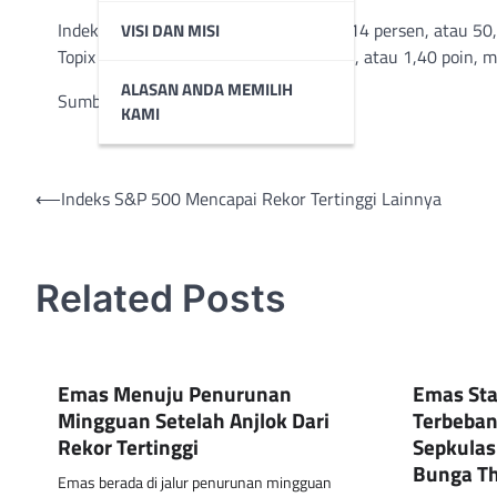
Indeks acuan Nikkei 225 kehilangan 0,14 persen, atau 50
VISI DAN MISI
Topix yang lebih luas turun 0,06 persen, atau 1,40 poin, m
ALASAN ANDA MEMILIH
Sumber : AFP
KAMI
Post
⟵
Indeks S&P 500 Mencapai Rekor Tertinggi Lainnya
navigation
Related Posts
Emas Menuju Penurunan
Emas Sta
Mingguan Setelah Anjlok Dari
Terbeban
Rekor Tertinggi
Sepkulas
Bunga Th
Emas berada di jalur penurunan mingguan