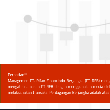
Perhatian!!!
Managemen PT. Rifan Financindo Berjangka (PT RFB) meng
mengatasnamakan PT RFB dengan menggunakan media elektro
melaksanakan transaksi Perdagangan Berjangka adalah atas 