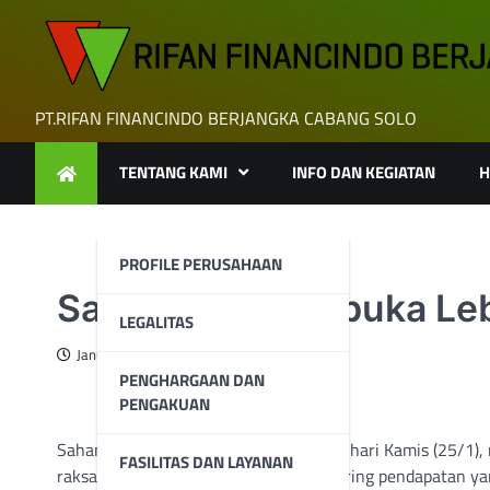
Skip
to
content
PT.RIFAN FINANCINDO BERJANGKA CABANG SOLO
TENTANG KAMI
INFO DAN KEGIATAN
H
PROFILE PERUSAHAAN
Saham Tokyo Dibuka Le
LEGALITAS
January 25, 2024
PENGHARGAAN DAN
PENGAKUAN
Saham Tokyo dibuka lebih rendah pada hari Kamis (25/1), 
FASILITAS DAN LAYANAN
raksasa streaming Netflix melonjak seiring pendapatan ya