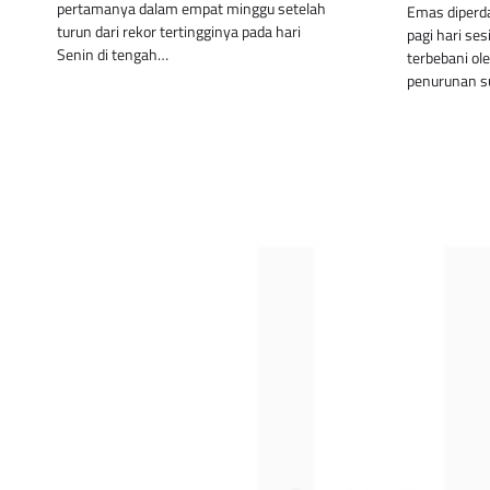
pertamanya dalam empat minggu setelah
Emas diperda
turun dari rekor tertingginya pada hari
pagi hari se
Senin di tengah…
terbebani o
penurunan s