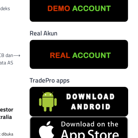
ndeks
Real Akun
CB dan
⟶
ata AS
TradePro apps
estor
ralia
 dibuka