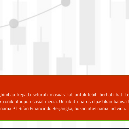
himbau kepada seluruh masyarakat untuk lebih berhati-hati te
nik ataupun sosial media. Untuk itu harus dipastikan bahwa tr
nama PT Rifan Financindo Berjangka, bukan atas nama individu.