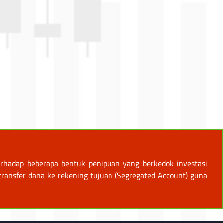
rhadap beberapa bentuk penipuan yang berkedok investasi
ansfer dana ke rekening tujuan (Segregated Account) guna