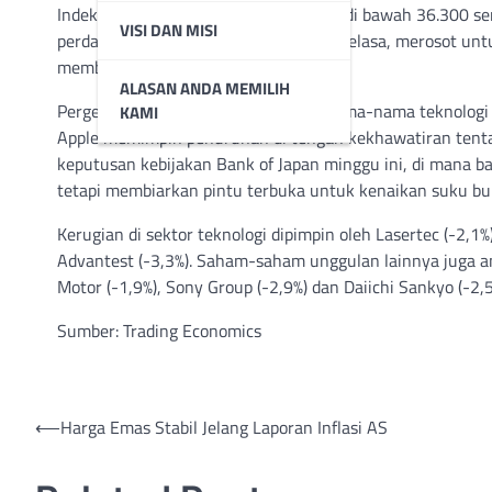
Indeks Nikkei 225 turun 0,8% menjadi di bawah 36.300 se
VISI DAN MISI
perdagangan pasca-liburan pada hari Selasa, merosot untu
membebani pasar.
ALASAN ANDA MEMILIH
Pergerakan tersebut terjadi karena nama-nama teknologi
KAMI
Apple memimpin penurunan di tengah kekhawatiran tentan
keputusan kebijakan Bank of Japan minggu ini, di mana 
tetapi membiarkan pintu terbuka untuk kenaikan suku bu
Kerugian di sektor teknologi dipimpin oleh Lasertec (-2,1%
Advantest (-3,3%). Saham-saham unggulan lainnya juga anj
Motor (-1,9%), Sony Group (-2,9%) dan Daiichi Sankyo (-2,5
Sumber: Trading Economics
Post
⟵
Harga Emas Stabil Jelang Laporan Inflasi AS
navigation