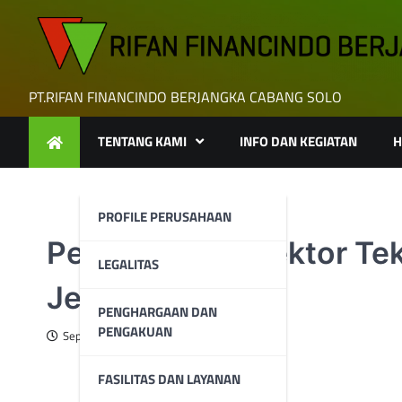
Skip
to
content
PT.RIFAN FINANCINDO BERJANGKA CABANG SOLO
TENTANG KAMI
INFO DAN KEGIATAN
H
PROFILE PERUSAHAAN
Pelemahan di Sektor Tek
LEGALITAS
Jepang
PENGHARGAAN DAN
PENGAKUAN
September 17, 2024
FASILITAS DAN LAYANAN