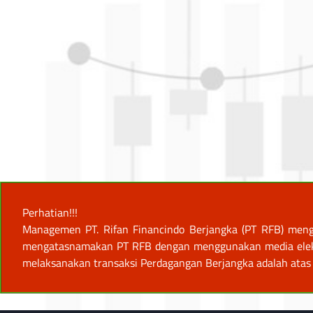
Perhatian!!!
Managemen PT. Rifan Financindo Berjangka (PT RFB) meng
mengatasnamakan PT RFB dengan menggunakan media elektro
melaksanakan transaksi Perdagangan Berjangka adalah atas 