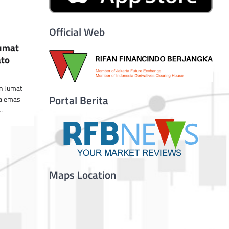
Official Web
umat
ato
n Jumat
Portal Berita
ga emas
…
Maps Location