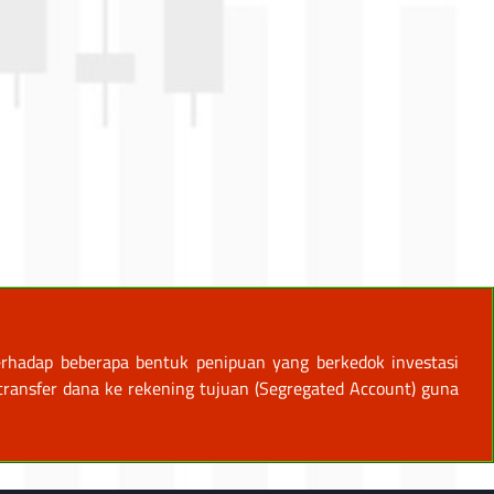
rhadap beberapa bentuk penipuan yang berkedok investasi
ansfer dana ke rekening tujuan (Segregated Account) guna