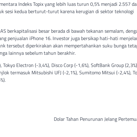
mentara Indeks Topix yang lebih luas turun 0,5% menjadi 2.557 d
k sesi kedua berturut-turut karena kerugian di sektor teknologi
 AS berkapitalisasi besar berada di bawah tekanan semalam, deng
g penjualan iPhone 16. Investor juga bersikap hati-hati menjela
bank tersebut diperkirakan akan mempertahankan suku bunga teta
nga lainnya sebelum tahun berakhir.
), Tokyo Electron (-3,4%), Disco Corp (-1,6%), SoftBank Group (2,3%
lok termasuk Mitsubishi UFJ (-2,1%), Sumitomo Mitsui (-2,4%), T
%).
Dolar Tahan Penurunan Jelang Pertemu