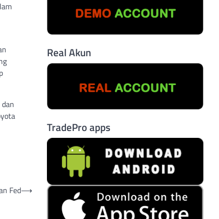
alam
an
Real Akun
ng
p
) dan
oyota
TradePro apps
an Fed
⟶