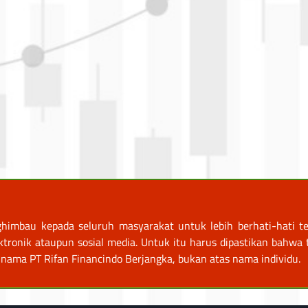
himbau kepada seluruh masyarakat untuk lebih berhati-hati te
nik ataupun sosial media. Untuk itu harus dipastikan bahwa tr
nama PT Rifan Financindo Berjangka, bukan atas nama individu.