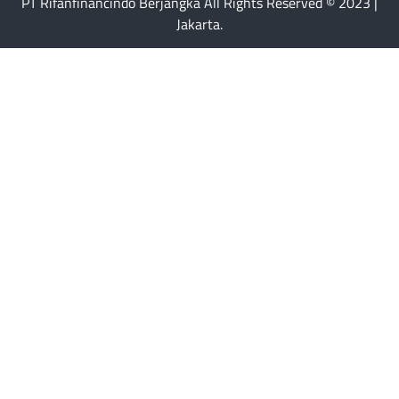
PT Rifanfinancindo Berjangka All Rights Reserved © 2023 |
Jakarta.