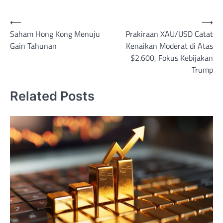
Post
⟵
⟶
Saham Hong Kong Menuju
Prakiraan XAU/USD Catat
navigation
Gain Tahunan
Kenaikan Moderat di Atas
$2.600, Fokus Kebijakan
Trump
Related Posts