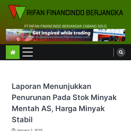
Skip
to
content
PT.RIFAN FINANCINDO BERJANGKA CABANG SOLO
Laporan Menunjukkan
Penurunan Pada Stok Minyak
Mentah AS, Harga Minyak
Stabil
January 2, 2025