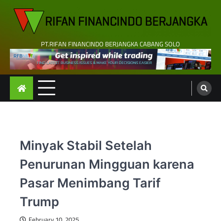
Skip
to
content
PT.RIFAN FINANCINDO BERJANGKA CABANG SOLO
Minyak Stabil Setelah
Penurunan Mingguan karena
Pasar Menimbang Tarif
Trump
February 10, 2025