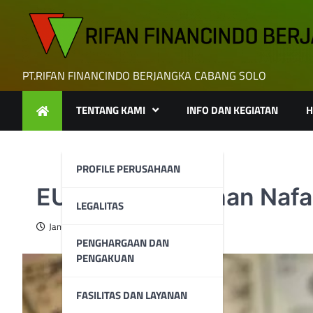
Skip
to
content
PT.RIFAN FINANCINDO BERJANGKA CABANG SOLO
TENTANG KAMI
INFO DAN KEGIATAN
H
PROFILE PERUSAHAAN
EUR/USD Menahan Nafas
LEGALITAS
January 14, 2026
PENGHARGAAN DAN
PENGAKUAN
FASILITAS DAN LAYANAN