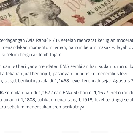
 perdagangan Asia Rabu(14/1), setelah mencatat kerugian modera
a 40, menandakan momentum lemah, namun belum masuk wilayah ov
sebelum bergerak lebih tajam.
n dan 50 hari yang mendatar. EMA sembilan hari sudah turun di 
ka tekanan jual berlanjut, pasangan ini berisiko menembus level
h, target berikutnya ada di 1,1468, level terendah sejak Agustus 
EMA sembilan hari di 1,1672 dan EMA 50 hari di 1,1677. Rebound di
a bulan di 1,1808, bahkan menantang 1,1918, level tertinggi seja
baru sebelum menentukan tren berikutnya.