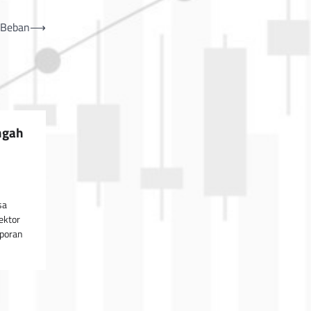
i Beban
⟶
ngah
sa
ektor
aporan