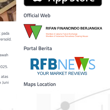
Official Web
t pada
ersold.
Portal Berita
bawah
2025.
 atas
k Juni
Maps Location