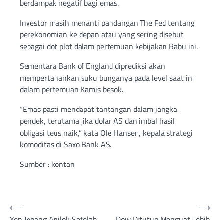
berdampak negatif bagi emas.
Investor masih menanti pandangan The Fed tentang
perekonomian ke depan atau yang sering disebut
sebagai dot plot dalam pertemuan kebijakan Rabu ini.
Sementara Bank of England diprediksi akan
mempertahankan suku bunganya pada level saat ini
dalam pertemuan Kamis besok.
“Emas pasti mendapat tantangan dalam jangka
pendek, terutama jika dolar AS dan imbal hasil
obligasi teus naik,” kata Ole Hansen, kepala strategi
komoditas di Saxo Bank AS.
Sumber : kontan
Post
⟵
⟶
Yen Jepang Anjlok Setelah
Dow Ditutup Menguat Lebih